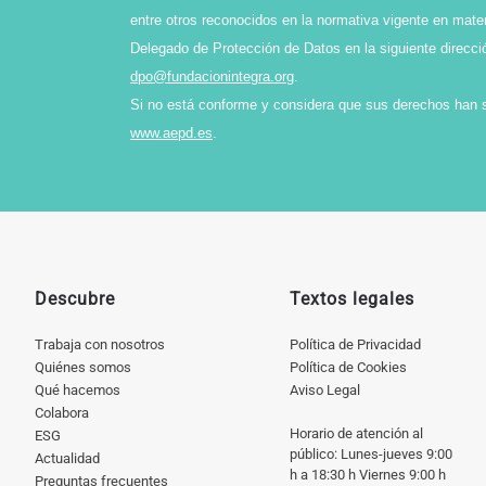
entre otros reconocidos en la normativa vigente en mater
Delegado de Protección de Datos en la siguiente direcci
dpo@fundacionintegra.org
.
Si no está conforme y considera que sus derechos han 
www.aepd.es
.
Descubre
Textos legales
Trabaja con nosotros
Política de Privacidad
Quiénes somos
Política de Cookies
Qué hacemos
Aviso Legal
Colabora
Horario de atención al
ESG
público: Lunes-jueves 9:00
Actualidad
h a 18:30 h Viernes 9:00 h
Preguntas frecuentes