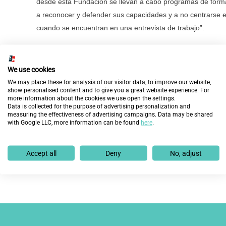
desde esta Fundación se llevan a cabo programas de forma
a reconocer y defender sus capacidades y a no centrarse e
cuando se encuentran en una entrevista de trabajo”.
En la misma línea, Raquel Roales ha subrayado la importa
“las habilidades competentes y competitivas” para que pue
We use cookies
Molina ha identificado “la atención a las preferencias y mo
We may place these for analysis of our visitor data, to improve our website,
show personalised content and to give you a great website experience. For
integración real en la empresa.
more information about the cookies we use open the settings.
Data is collected for the purpose of advertising personalization and
La jornada ha concluido con un debate abierto a los asiste
measuring the effectiveness of advertising campaigns. Data may be shared
with Google LLC, more information can be found
here
.
sobre integración de personas con discapacidad a las empr
contratación de empleados de este colectivo.
Accept all
Deny
No, adjust
Anterior