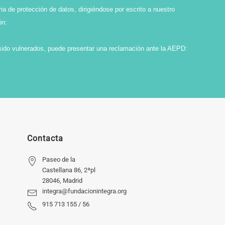
ia de protección de datos, dirigiéndose por escrito a nuestro
ón:
sido vulnerados, puede presentar una reclamación ante la AEPD:
Contacta
Paseo de la
Castellana 86, 2ªpl
28046, Madrid
integra@fundacionintegra.org
915 713 155 / 56