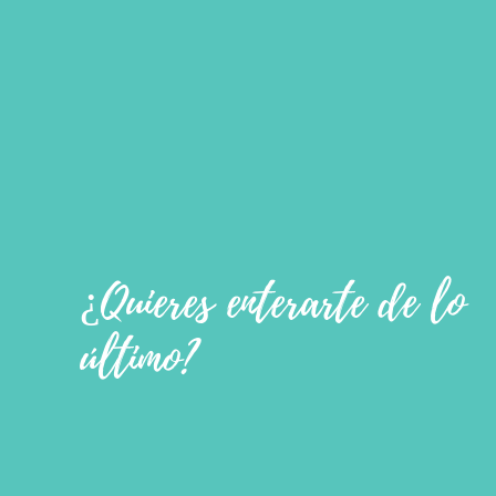
¿Quieres enterarte de lo
último?