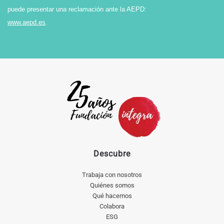
puede presentar una reclamación ante la AEPD:
www.aepd.es
.
Descubre
Trabaja con nosotros
Quiénes somos
Qué hacemos
Colabora
ESG