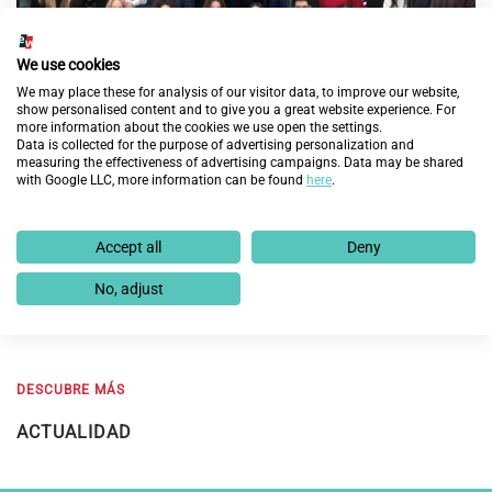
We use cookies
We may place these for analysis of our visitor data, to improve our website,
show personalised content and to give you a great website experience. For
more information about the cookies we use open the settings.
Data is collected for the purpose of advertising personalization and
measuring the effectiveness of advertising campaigns. Data may be shared
with Google LLC, more information can be found
here
.
Fundación Endesa y Fundación Integra prevén
mejorar la empleabilidad de 60 personas en
Accept all
Deny
exclusión social en Aragón con la nueva edición del
programa ‘Cambiando Vidas’
No, adjust
19 de febrero de 2025
DESCUBRE MÁS
ACTUALIDAD