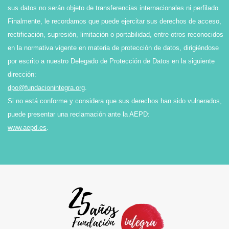
sus datos no serán objeto de transferencias internacionales ni perfilado.
Finalmente, le recordamos que puede ejercitar sus derechos de acceso,
rectificación, supresión, limitación o portabilidad, entre otros reconocidos
en la normativa vigente en materia de protección de datos, dirigiéndose
por escrito a nuestro Delegado de Protección de Datos en la siguiente
dirección:
dpo@fundacionintegra.org
.
Si no está conforme y considera que sus derechos han sido vulnerados,
puede presentar una reclamación ante la AEPD:
www.aepd.es
.