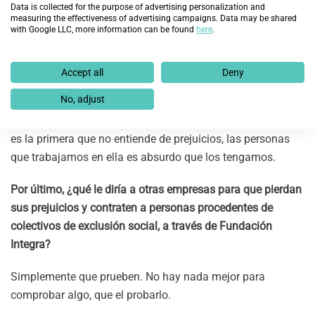
Data is collected for the purpose of advertising personalization and
¿Cómo trabaja con su equipo y de qué manera los motiva e
measuring the effectiveness of advertising campaigns. Data may be shared
with Google LLC, more information can be found
here
.
ilusiona con el proyecto de Fundación Integra? ¿Le ha
costado sensibilizar a su equipo?
Accept all
Deny
Motivar al equipo es fácil cuando la empresa en la que
No, adjust
trabajas es la que fomenta este tipo de acciones de
responsabilidad social, si la compañía en la que trabajas
es la primera que no entiende de prejuicios, las personas
que trabajamos en ella es absurdo que los tengamos.
Por último, ¿qué le diría a otras empresas para que pierdan
sus prejuicios y contraten a personas procedentes de
colectivos de exclusión social, a través de Fundación
Integra?
Simplemente que prueben. No hay nada mejor para
comprobar algo, que el probarlo.