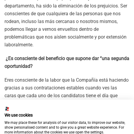
departamento, ha sido la eliminación de los prejuicios. Ser
conscientes de que cualquiera de las personas que nos
rodean, incluso las más cercanas o nosotros mismos,
podemos llegar a vernos envueltos dentro de
problemáticas que nos aíslen socialmente y por extensión
laboralmente.
¿Es consciente del beneficio que supone dar “una segunda
oportunidad?
Eres consciente de la labor que la Compañía está haciendo
gracias a sus contrataciones estables cuando ves las
caras que cada uno de los candidatos tiene el día que
viene a firmar el contrato. Esas caras son las que
realmente te hacen consciente de la labor que Grupo
We use cookies
Securitas está realizando, porque transmiten lo que ese
We may place these for analysis of our visitor data, to improve our website,
empleo está suponiendo para ellos.
show personalised content and to give you a great website experience. For
more information about the cookies we use open the settings.