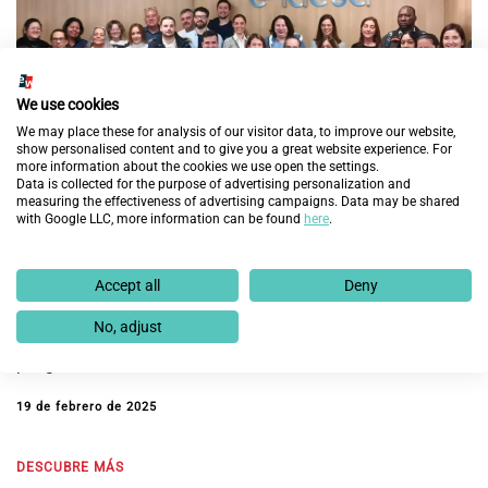
We use cookies
We may place these for analysis of our visitor data, to improve our website,
show personalised content and to give you a great website experience. For
more information about the cookies we use open the settings.
Data is collected for the purpose of advertising personalization and
measuring the effectiveness of advertising campaigns. Data may be shared
with Google LLC, more information can be found
here
.
Accept all
Deny
Fundación Endesa y Fundación Integra prevén
mejorar la empleabilidad de 60 personas en
No, adjust
exclusión social en Aragón con la nueva edición del
programa ‘Cambiando Vidas’
19 de febrero de 2025
DESCUBRE MÁS