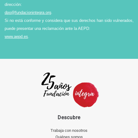
dirección:
dpo@fundacionintegra.org
.
Si no está conforme y considera que sus derechos han sido vulnerados,
puede presentar una reclamación ante la AEPD:
www.aepd.es
.
Descubre
Trabaja con nosotros
Quiénes somos