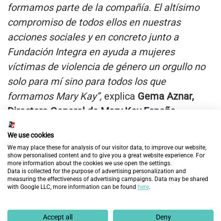
formamos parte de la compañía. El altísimo
compromiso de todos ellos en nuestras
acciones sociales y en concreto junto a
Fundación Integra en ayuda a mujeres
víctimas de violencia de género un orgullo no
solo para mí sino para todos los que
formamos Mary Kay”,
explica
Gema Aznar,
Directora General de Mary Kay España.
Anteriores
Siguientes
We use cookies
We may place these for analysis of our visitor data, to improve our website,
DESCUBRE MÁS
show personalised content and to give you a great website experience. For
more information about the cookies we use open the settings.
Data is collected for the purpose of advertising personalization and
measuring the effectiveness of advertising campaigns. Data may be shared
with Google LLC, more information can be found
here
.
Accept all
Deny