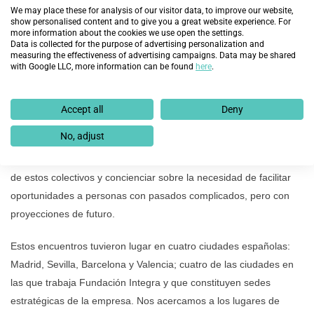
plantilla de empleados de
We may place these for analysis of our visitor data, to improve our website,
una empresa de servicios acerca de la necesidad y los beneficios
show personalised content and to give you a great website experience. For
more information about the cookies we use open the settings.
de ofrecer un trabajo a personas en riesgo de exclusión social y
Data is collected for the purpose of advertising personalization and
measuring the effectiveness of advertising campaigns. Data may be shared
personas con discapacidad.
with Google LLC, more information can be found
here
.
Accept all
Deny
En definitiva, una caravana de sensibilización a gestores de
No, adjust
negocio para acercarles la realidad de la exclusión, identificarles
con el proyecto de Fundación, conseguir una mayor contratación
de estos colectivos y concienciar sobre la necesidad de facilitar
oportunidades a personas con pasados complicados, pero con
proyecciones de futuro.
Estos encuentros tuvieron lugar en cuatro ciudades españolas:
Madrid, Sevilla, Barcelona y Valencia; cuatro de las ciudades en
las que trabaja Fundación Integra y que constituyen sedes
estratégicas de la empresa. Nos acercamos a los lugares de