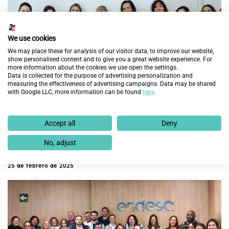
We use cookies
We may place these for analysis of our visitor data, to improve our website,
show personalised content and to give you a great website experience. For
more information about the cookies we use open the settings.
Data is collected for the purpose of advertising personalization and
measuring the effectiveness of advertising campaigns. Data may be shared
with Google LLC, more information can be found
here
.
Accept all
Deny
Serveo emprende el proyecto “Working to grow up”
No, adjust
con Fundación Integra
25 de febrero de 2025