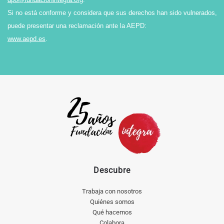
Si no está conforme y considera que sus derechos han sido vulnerados,
puede presentar una reclamación ante la AEPD:
www.aepd.es
.
Descubre
Trabaja con nosotros
Quiénes somos
Qué hacemos
Colabora