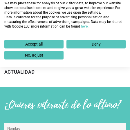
We may place these for analysis of our visitor data, to improve our website,
show personalised content and to give you a great website experience. For
more information about the cookies we use open the settings.
Fundación Endesa y Fundación Integra prevén
Data is collected for the purpose of advertising personalization and
mejorar la empleabilidad de 60 personas en
measuring the effectiveness of advertising campaigns. Data may be shared
with Google LLC, more information can be found
here
.
exclusión social en Aragón con la nueva edición del
programa ‘Cambiando Vidas’
Accept all
Deny
19 de febrero de 2025
No, adjust
DESCUBRE MÁS
ACTUALIDAD
¿Quieres enterarte de lo último?