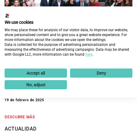
We use cookies
We may place these for analysis of our visitor data, to improve our website,
show personalised content and to give you a great website experience. For
more information about the cookies we use open the settings.
Data is collected for the purpose of advertising personalization and
measuring the effectiveness of advertising campaigns. Data may be shared
with Google LLC, more information can be found
here
.
Fundación Endesa y Fundación Integra prevén
Accept all
Deny
mejorar la empleabilidad de 60 personas en
exclusión social en Aragón con la nueva edición del
No, adjust
programa ‘Cambiando Vidas’
19 de febrero de 2025
DESCUBRE MÁS
ACTUALIDAD