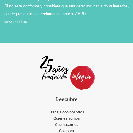
Si no está conforme y considera que sus derechos han sido vulnerados,
puede presentar una reclamación ante la AEPD:
www.aepd.es
.
Descubre
Trabaja con nosotros
Quiénes somos
Qué hacemos
Colabora