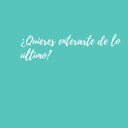
¿Quieres enterarte de lo
último?