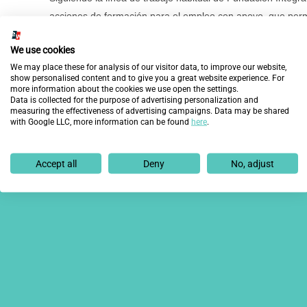
acciones de formación para el empleo con apoyo, que permi
lo necesario para acceder de forma efectiva a un puesto de
We use cookies
Tal y como ha destacado
Ana Muñoz de Dios
“desde los i
We may place these for analysis of our visitor data, to improve our website,
show personalised content and to give you a great website experience. For
de aunar fuerzas y recursos con todas las entidades social
more information about the cookies we use open the settings.
Data is collected for the purpose of advertising personalization and
para poder seguir luchando por una sociedad libre de excl
measuring the effectiveness of advertising campaigns. Data may be shared
with Google LLC, more information can be found
here
.
Anterior
Accept all
Deny
No, adjust