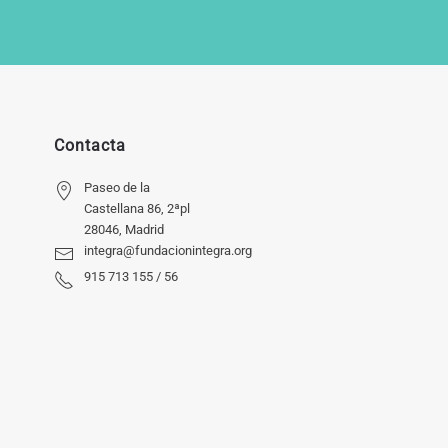
Contacta
Paseo de la
Castellana 86, 2ªpl
28046, Madrid
integra@fundacionintegra.org
915 713 155 / 56