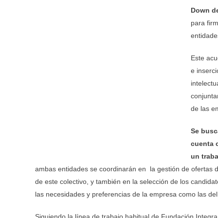
Down de
para fir
entidade
Este acu
e inserc
intelect
conjunta
de las e
Se busc
cuenta c
un traba
ambas entidades se coordinarán en la gestión de ofertas 
de este colectivo, y también en la selección de los candid
las necesidades y preferencias de la empresa como las del 
Siguiendo la línea de trabajo habitual de Fundación Integ