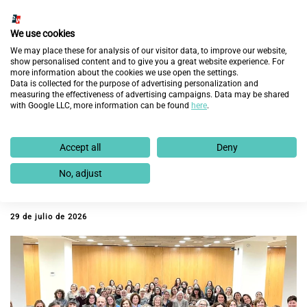
We use cookies
We may place these for analysis of our visitor data, to improve our website,
show personalised content and to give you a great website experience. For
more information about the cookies we use open the settings.
Data is collected for the purpose of advertising personalization and
measuring the effectiveness of advertising campaigns. Data may be shared
with Google LLC, more information can be found
here
.
Accept all
Deny
El sector Retail impulsa más de 3.800
No, adjust
oportunidades laborales para personas en situación
de vulnerabilidad junto a Fundación Integra
29 de julio de 2026