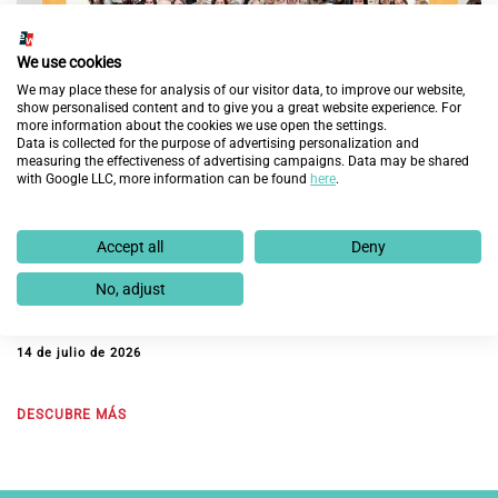
We use cookies
We may place these for analysis of our visitor data, to improve our website,
show personalised content and to give you a great website experience. For
more information about the cookies we use open the settings.
Data is collected for the purpose of advertising personalization and
measuring the effectiveness of advertising campaigns. Data may be shared
with Google LLC, more information can be found
here
.
Accept all
Deny
Fundación Integra y el Programa Incorpora
impulsan la integración laboral en Madrid,
No, adjust
Barcelona, Sevilla y Valencia
14 de julio de 2026
DESCUBRE MÁS