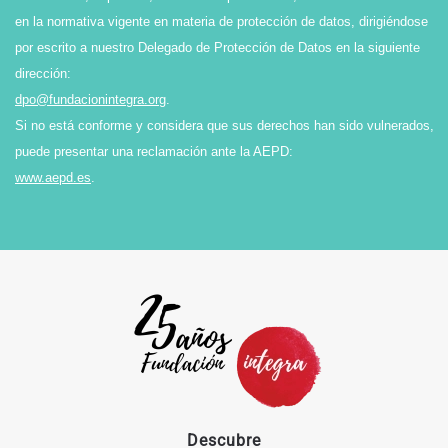
en la normativa vigente en materia de protección de datos, dirigiéndose
por escrito a nuestro Delegado de Protección de Datos en la siguiente
dirección:
dpo@fundacionintegra.org
.
Si no está conforme y considera que sus derechos han sido vulnerados,
puede presentar una reclamación ante la AEPD:
www.aepd.es
.
Descubre