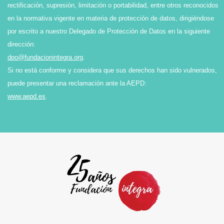
rectificación, supresión, limitación o portabilidad, entre otros reconocidos
en la normativa vigente en materia de protección de datos, dirigiéndose
por escrito a nuestro Delegado de Protección de Datos en la siguiente
dirección:
dpo@fundacionintegra.org
.
Si no está conforme y considera que sus derechos han sido vulnerados,
puede presentar una reclamación ante la AEPD:
www.aepd.es
.