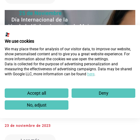
We use cookies
We may place these for analysis of our visitor data, to improve our website,
show personalised content and to give you a great website experience. For
more information about the cookies we use open the settings.
Data is collected for the purpose of advertising personalization and
measuring the effectiveness of advertising campaigns. Data may be shared
with Google LLC, more information can be found
here
.
Accept all
Deny
No, adjust
Fundación Integra ha conseguido más de 7.000
empleos para mujeres víctimas de violencia
23 de noviembre de 2023