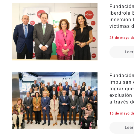
Fundación
Iberdrola
inserción 
víctimas d
28 de mayo d
Leer
Fundación 
impulsan 
lograr qu
exclusión 
a través 
15 de mayo d
Leer