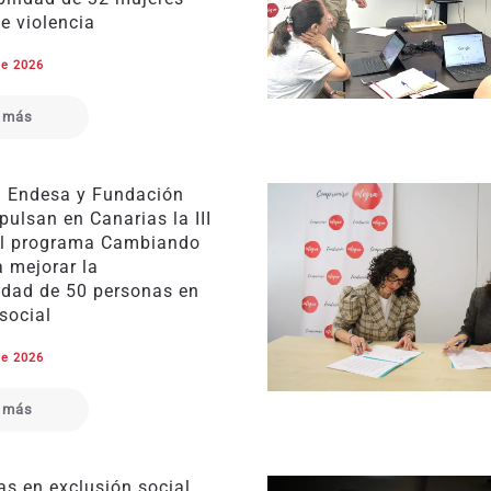
e violencia
de 2026
 más
 Endesa y Fundación
pulsan en Canarias la III
el programa Cambiando
 mejorar la
idad de 50 personas en
social
de 2026
 más
as en exclusión social