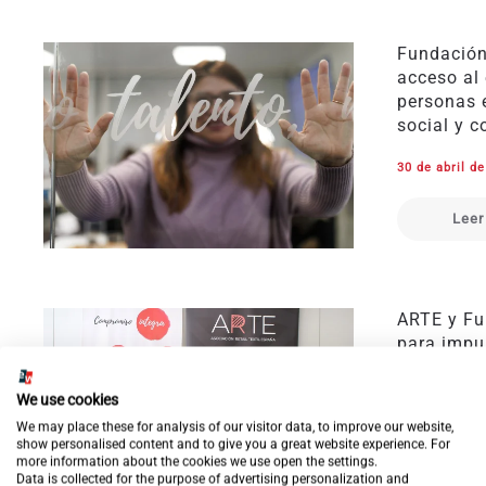
Fundación
acceso al
personas 
social y 
30 de abril d
Leer
ARTE y Fu
para impul
sociolabo
situación 
We use cookies
We may place these for analysis of our visitor data, to improve our website,
23 de abril d
show personalised content and to give you a great website experience. For
more information about the cookies we use open the settings.
Data is collected for the purpose of advertising personalization and
Leer