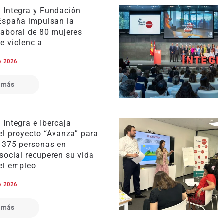
 Integra y Fundación
 España impulsan la
laboral de 80 mujeres
e violencia
e 2026
 más
Integra e Ibercaja
el proyecto “Avanza” para
e 375 personas en
social recuperen su vida
del empleo
e 2026
 más