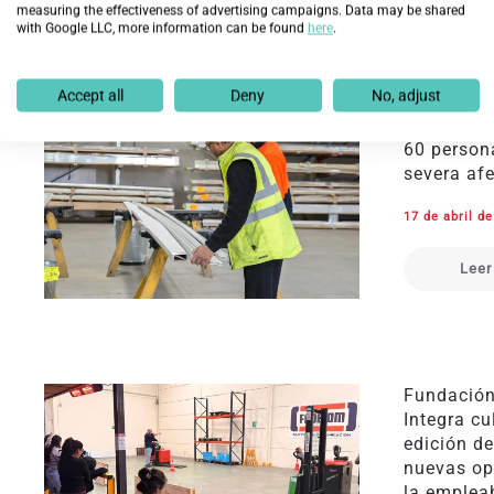
measuring the effectiveness of advertising campaigns. Data may be shared
with Google LLC, more information can be found
here
.
Accept all
Deny
No, adjust
Fundación
Santander
60 person
severa af
17 de abril d
Leer
Fundación
Integra cu
edición d
nuevas op
la emplea