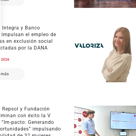
 Integra y Banco
 impulsan el empleo de
as en exclusión social
ectadas por la DANA
e 2026
 más
 Repsol y Fundación
lminan con éxito la V
e “Im-pacto: Generando
ortunidades” impulsando
bilidad de 32 mujeres