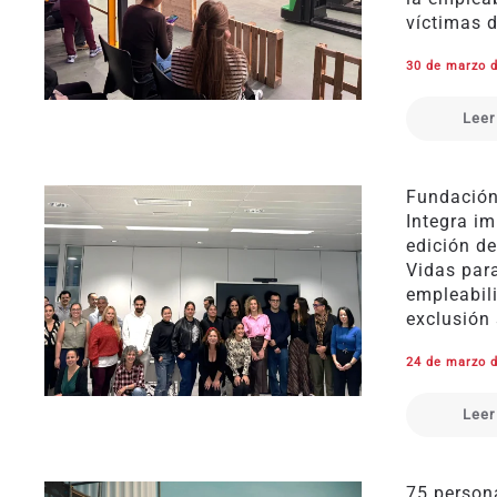
víctimas d
30 de marzo 
Leer
Fundación
Integra im
edición d
Vidas para
empleabil
exclusión 
24 de marzo 
Leer
75 person