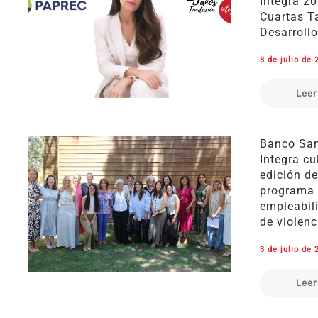
Integra 2
Cuartas T
Desarrollo
8 de julio de 
Leer
Banco San
Integra cu
edición de
programa 
empleabil
de violenc
3 de julio de 
Leer