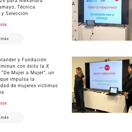
026 para Alexandra
amayo, Técnica
 y Selección
2026
 más
tander y Fundación
lminan con éxito la X
 “De Mujer a Mujer”, un
que impulsa la
idad de mujeres víctimas
ia
2026
 más